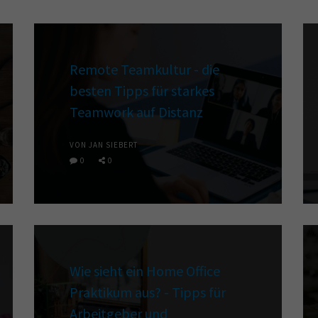
Remote Teamkultur - die
besten Tipps für starkes
Teamwork auf Distanz
VON JAN SIEBERT
0
0
Wie sieht ein Home Office
Praktikum aus? - Tipps für
Arbeitgeber und