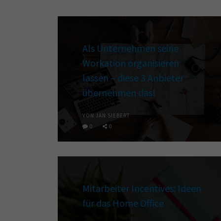
Als Unternehmen seine
Workation organisieren
lassen – diese 3 Anbieter
übernehmen das!
VON JAN SIEBERT
0
0
Mitarbeiter Incentives: Ideen
für das Home Office