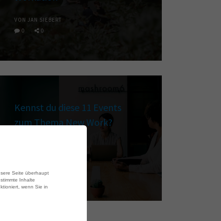
VON JAN SIEBERT
0
0
Kennst du diese 11 Events
zum Thema New Work?
VON JAN SIEBERT
5
0
unsere Seite überhaupt
estimmte Inhalte
ktioniert, wenn Sie in