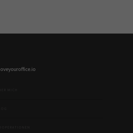
oveyouroffice.io
BER MICH
LOG
OOPERATIONEN