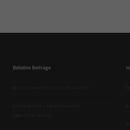
Beliebte Beiträge
m
REMOTE ARBEITEN ODER JOB-AUSZEIT?
Ü
4 TAGE WOCHE – EIN EFFIZIENTES
B
ARBEITSZEITMODELL
K