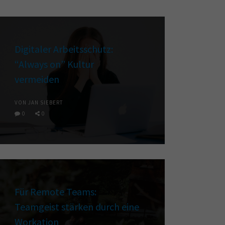
Digitaler Arbeitsschutz:
“Always on” Kultur
vermeiden
VON JAN SIEBERT
0
0
Für Remote Teams:
Teamgeist stärken durch eine
Workation