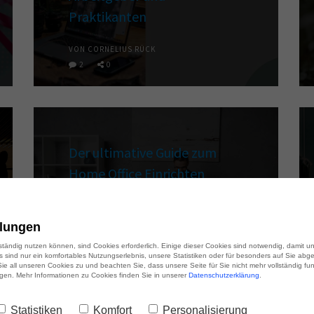
Praktikanten
VON CORNELIUS RÜCK
2
0
Der ultimative Guide zum
Home Office Einrichten
VON JAN SIEBERT
6
0
llungen
lständig nutzen können, sind Cookies erforderlich. Einige dieser Cookies sind notwendig, damit 
es sind nur ein komfortables Nutzungserlebnis, unsere Statistiken oder für besonders auf Sie abg
 Sie all unseren Cookies zu und beachten Sie, dass unsere Seite für Sie nicht mehr vollständig fun
ligen. Mehr Informationen zu Cookies finden Sie in unserer
Datenschutzerklärung
.
Statistiken
Komfort
Personalisierung