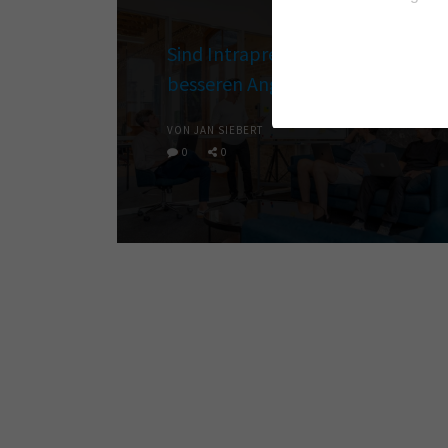
Sind Intrapreneure die
besseren Angestellten?
VON JAN SIEBERT
0
0