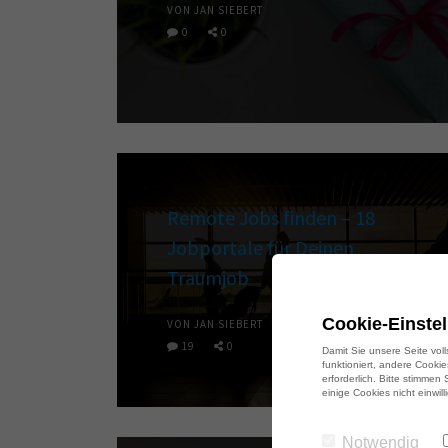
VON JAN SIEBERT
0
0
Remote Jobs finden – 18
Jobportale für Deinen
Traumjob
Cookie-Einste
VON JAN SIEBERT
19
0
Damit Sie unsere Seite vol
funktioniert, andere Cooki
erforderlich. Bitte stimmen
einige Cookies nicht einwil
Notwendig