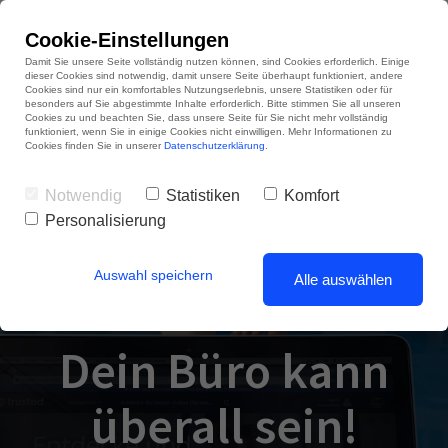
Cookie-Einstellungen
Damit Sie unsere Seite vollständig nutzen können, sind Cookies erforderlich. Einige
dieser Cookies sind notwendig, damit unsere Seite überhaupt funktioniert, andere
Cookies sind nur ein komfortables Nutzungserlebnis, unsere Statistiken oder für
besonders auf Sie abgestimmte Inhalte erforderlich. Bitte stimmen Sie all unseren
Cookies zu und beachten Sie, dass unsere Seite für Sie nicht mehr vollständig
funktioniert, wenn Sie in einige Cookies nicht einwilligen. Mehr Informationen zu
Cookies finden Sie in unserer
Datenschutzerklärung
.
Notwendig
Statistiken
Komfort
Personalisierung
Auswahl speichern
Alle auswählen
Dein Büro kann
überall sein!