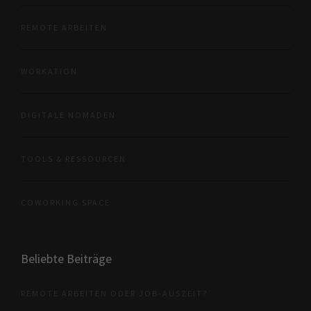
REMOTE ARBEITEN
WORKATION
DIGITALE NOMADEN
TOOLS & RESSOURCEN
COWORKING SPACE
Beliebte Beiträge
REMOTE ARBEITEN ODER JOB-AUSZEIT?