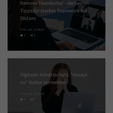
Remote Teamkultur - die besten
Tipps für starkes Teamwork auf
Distanz
VON JAN SIEBERT
0
0
Digitaler Arbeitsschutz: “Always
on” Kultur vermeiden
VON JAN SIEBERT
0
0