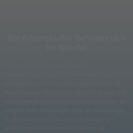
Die Arbeitskultur befindet sich
im Wandel
Die digitale Transformation beschert
Veränderungen sowohl für Mitarbeiter als auch für
Unternehmen. Um innovativ und attraktiv für die
Bedürfnisse der Mitarbeiter aufgestellt zu sein, sind
heutzutage durchaus andere Punkte im Fokus, als
lediglich mehr Geld und Karriere. Die Erwartungen
an den Arbeitsplatz, das Team-Building und
weitere emotionale Aspekte definieren die