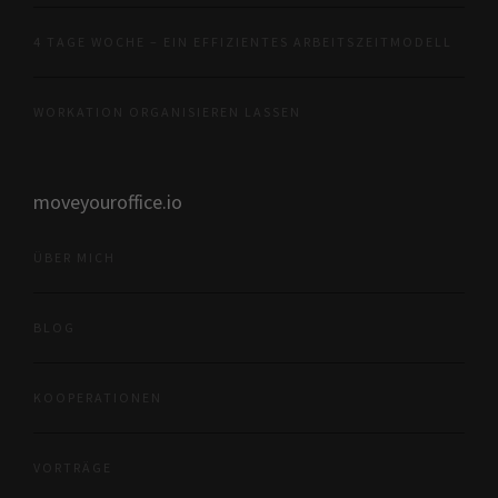
4 TAGE WOCHE – EIN EFFIZIENTES ARBEITSZEITMODELL
WORKATION ORGANISIEREN LASSEN
moveyouroffice.io
ÜBER MICH
BLOG
KOOPERATIONEN
VORTRÄGE