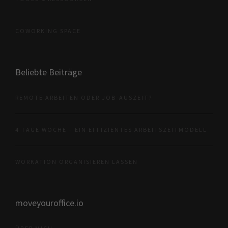
COWORKING SPACE
Beliebte Beiträge
REMOTE ARBEITEN ODER JOB-AUSZEIT?
4 TAGE WOCHE – EIN EFFIZIENTES ARBEITSZEITMODELL
WORKATION ORGANISIEREN LASSEN
moveyouroffice.io