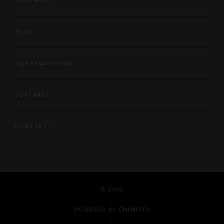
ÜBER MICH
BLOG
KOOPERATIONEN
VORTRÄGE
KONTAKT
© 2026
●
POWERED BY
CHIMPIFY
●