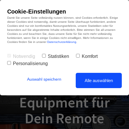
Cookie-Einstellungen
Damit Sie unsere Seite vollständig nutzen können, sind Cookies erforderlich. Einige
dieser Cookies sind notwendig, damit unsere Seite überhaupt funktioniert, andere
Cookies sind nur ein komfortables Nutzungserlebnis, unsere Statistiken oder für
besonders auf Sie abgestimmte Inhalte erforderlich. Bitte stimmen Sie all unseren
Cookies zu und beachten Sie, dass unsere Seite für Sie nicht mehr vollständig
funktioniert, wenn Sie in einige Cookies nicht einwilligen. Mehr Informationen zu
Cookies finden Sie in unserer
Datenschutzerklärung
.
Notwendig
Statistiken
Komfort
Personalisierung
Entdecke neue
Auswahl speichern
Tools und
Alle auswählen
Equipment für
Dein Remote