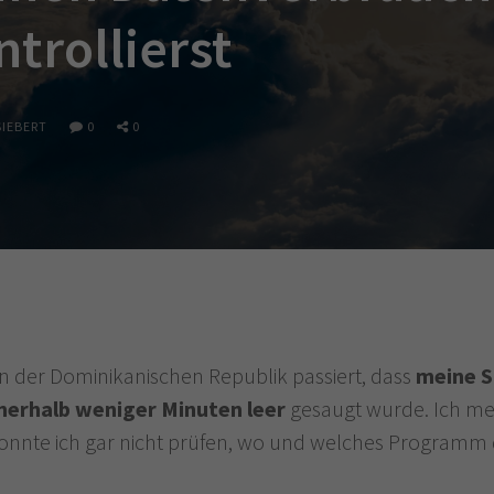
ntrollierst
SIEBERT
0
0
s in der Dominikanischen Republik passiert, dass
meine S
nerhalb weniger Minuten leer
gesaugt wurde. Ich me
konnte ich gar nicht prüfen, wo und welches Programm 