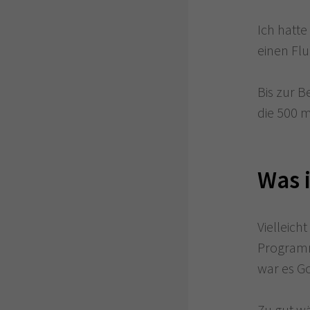
Ich hatte
einen Fl
Bis zur 
die 500 m
Was i
Vielleich
Programm
war es G
Zu gut w