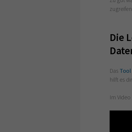
zugreifen
Die 
Date
Das
Tool
hilft es 
Im Video 