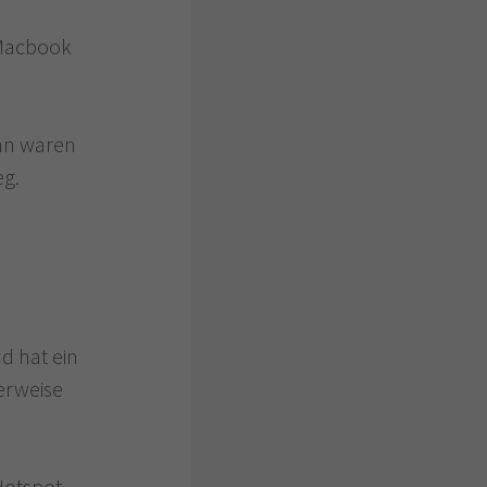
Macbook
ann waren
eg.
d hat ein
erweise
Hotspot