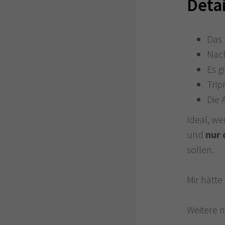
Deta
Das 
Nach
Es g
Trip
Die 
Ideal, we
und
nur 
sollen.
Mir hätt
Weitere 