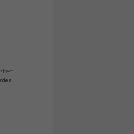
altest
erden