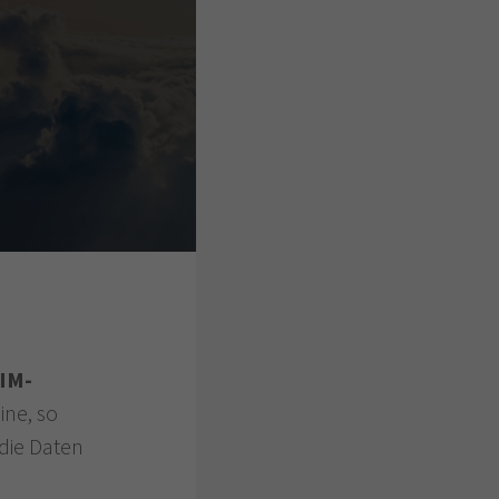
IM-
ine, so
die Daten