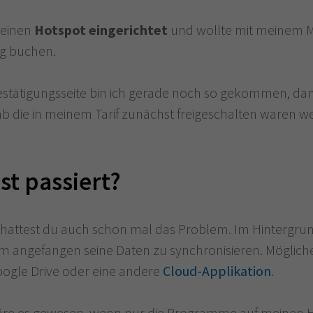
 einen
Hotspot eingerichtet
und wollte mit meinem 
ug buchen.
Bestätigungsseite bin ich gerade noch so gekommen, d
b die in meinem Tarif zunächst freigeschalten waren w
st passiert?
t hattest du auch schon mal das Problem. Im Hintergrun
 angefangen seine Daten zu synchronisieren. Möglich
oogle Drive oder eine andere
Cloud-Applikation
.
äre es gewesen, wenn nur die Programme auf meinen 