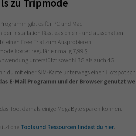
ils zu Tripmode
Programm gibt es für PC und Mac
 der Installation lässt es sich ein- und ausschalten
ibt einen Free Trial zum Ausprobieren
mode kostet regulär einmalig 7,99 $
Anwendung unterstützt sowohl 3G als auch 4G
nn du mit einer SIM-Karte unterwegs einen Hotspot sch
das E-Mail Programm und der Browser genutzt w
e das Tool damals einige MegaByte sparen können.
nützliche
Tools und Ressourcen findest du hier
.