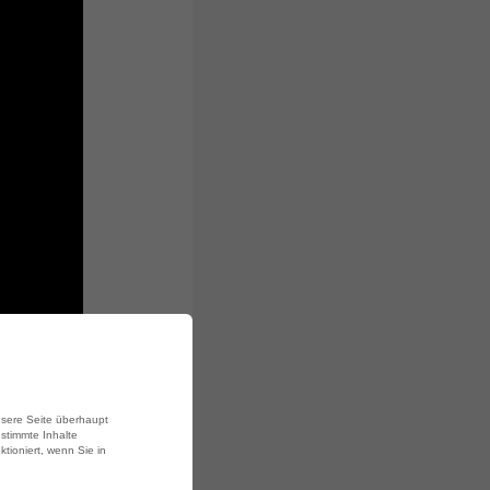
iert
an
en
unsere Seite überhaupt
estimmte Inhalte
ktioniert, wenn Sie in