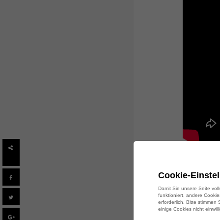
SHARES
Lass mic
deinen 
Cookie-Einste
ausgewäh
Damit Sie unsere Seite vol
Hotspot b
funktioniert, andere Cooki
erforderlich. Bitte stimmen
einige Cookies nicht einwil