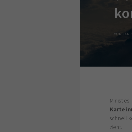
ko
VON JAN 
Mir ist e
Karte in
schnell 
zieht.