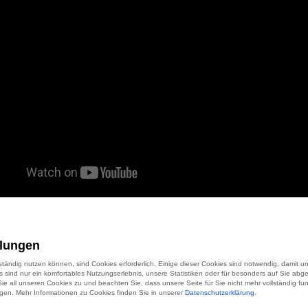
h dir kurz die Anwendung erklären.
Tripmode kontroll
Datenverbrauch
. Und zwar vergibt es Berechtigungen 
llungen
lte Programme und nur diese dürfen anschließend d
lständig nutzen können, sind Cookies erforderlich. Einige dieser Cookies sind notwendig, damit 
zw. die Wifi Verbindung nutzen.
es sind nur ein komfortables Nutzungserlebnis, unsere Statistiken oder für besonders auf Sie abg
 Sie all unseren Cookies zu und beachten Sie, dass unsere Seite für Sie nicht mehr vollständig fun
ligen. Mehr Informationen zu Cookies finden Sie in unserer
Datenschutzerklärung
.